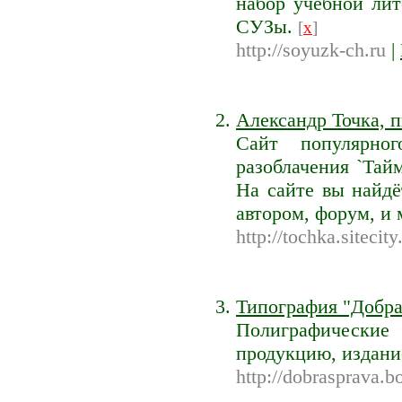
набор учебной ли
СУЗы.
[
x
]
http://soyuzk-ch.ru
|
Александр Точка, п
Сайт популярног
разоблачения `Тай
На сайте вы найдё
автором, форум, и
http://tochka.sitecity
Типография "Добра
Полиграфически
продукцию, издание
http://dobrasprava.b