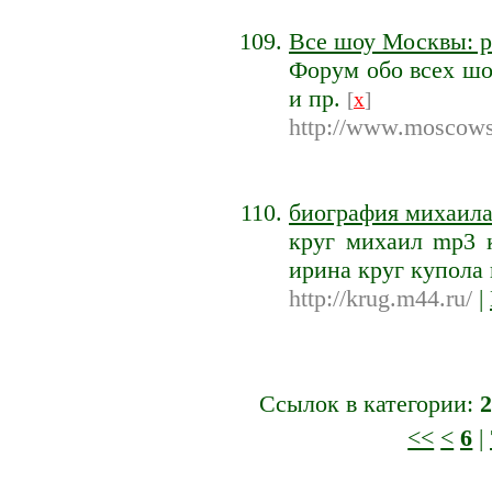
Все шоу Москвы: р
Форум обо всех шо
и пр.
[
x
]
http://www.moscows
биография михаила
круг михаил mp3 
ирина круг купола
http://krug.m44.ru/
|
Ссылок в категории:
2
<<
<
6
|