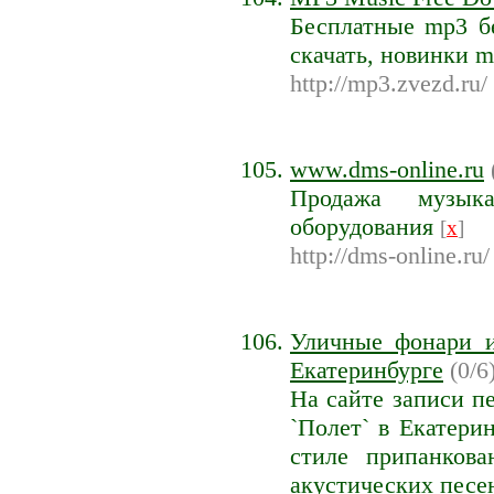
Бесплатные mp3 б
скачать, новинки 
http://mp3.zvezd.ru/
www.dms-online.ru
Продажа музыка
оборудования
[
x
]
http://dms-online.ru/
Уличные фонари и
Екатеринбурге
(0/6)
На сайте записи п
`Полет` в Екатери
стиле припанков
акустических песе