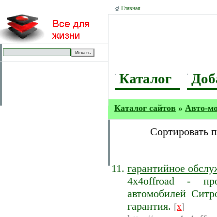
Главная
Каталог
Доб
Каталог сайтов
»
Авто-м
Сортировать 
гарантийное обслуж
4x4offroad - пр
автомобилей Ситро
гарантия.
[
x
]