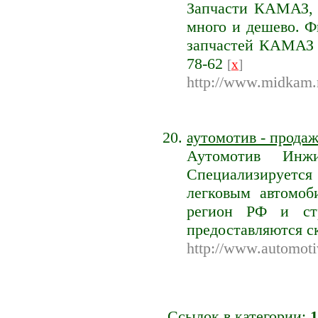
Запчасти КАМАЗ,
много и дешево. 
запчастей КАМАЗ р
78-62
[
x
]
http://www.midkam.
аутомотив - продаж
Аутомотив Инжи
Специализируется
легковым автомоб
регион РФ и стр
предоставляются с
http://www.automoti
Ссылок в категории:
1