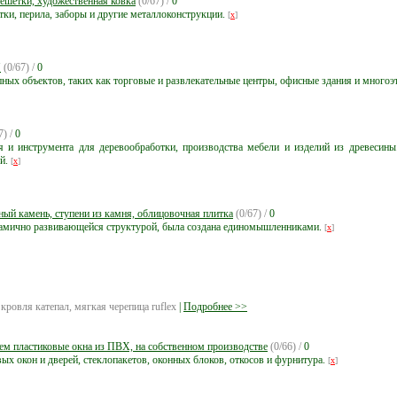
решетки, художественная ковка
(0/67) /
0
тки, перила, заборы и другие металлоконструкции.
[
x
]
"
(0/67) /
0
ных объектов, таких как торговые и развлекательные центры, офисные здания и много
7) /
0
я и инструмента для деревообработки, производства мебели и изделий из древесин
ей.
[
x
]
ный камень, ступени из камня, облицовочная плитка
(0/67) /
0
амично развивающейся структурой, была создана единомышленниками.
[
x
]
 кровля катепал, мягкая черепица ruflex
|
Подробнее >>
аем пластиковые окна из ПВХ, на собственном производстве
(0/66) /
0
ых окон и дверей, стеклопакетов, оконных блоков, откосов и фурнитура.
[
x
]