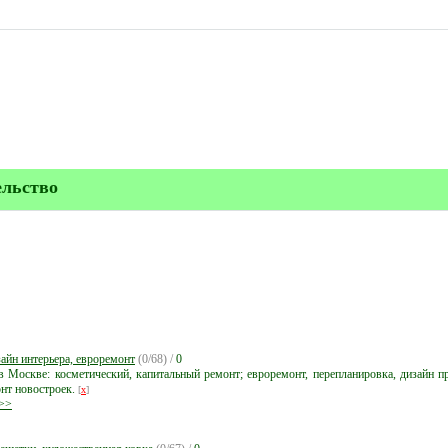
ельство
айн интерьера, евроремонт
(0/68) /
0
в Москве: косметический, капитальный ремонт; евроремонт, перепланировка, дизайн п
нт новостроек.
[
x
]
>>