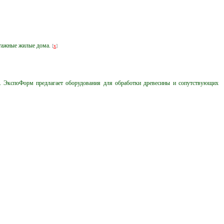
этажные жилые дома.
[
x
]
ы. ЭкспоФорм предлагает оборудования для обработки древесины и сопутствующих