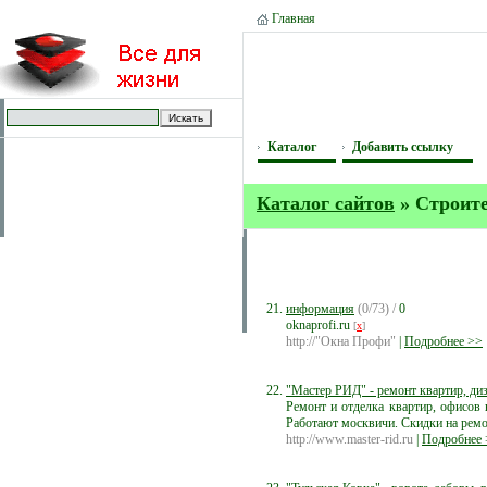
Главная
Каталог
Добавить ссылку
Каталог сайтов
» Строит
информация
(0/73) /
0
oknaprofi.ru
[
x
]
http://"Окна Профи"
|
Подробнее >>
"Мастер РИД" - ремонт квартир, диз
Ремонт и отделка квартир, офисов 
Работают москвичи. Скидки на ремо
http://www.master-rid.ru
|
Подробнее 