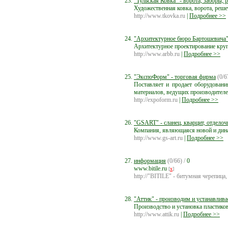
"Тульская Ковка" - ворота, заборы, 
Художественная ковка, ворота, реше
http://www.tkovka.ru
|
Подробнее >>
"Архитектурное бюро Бартошевича
Архитектурное проектирование круп
http://www.arbb.ru
|
Подробнее >>
"ЭкспоФорм" - торговая фирма
(0/6
Поставляет и продает оборудовани
материалов, ведущих производител
http://expoform.ru
|
Подробнее >>
"GSART" - сланец, кварцит, отделоч
Компания, являющаяся новой и дин
http://www.gs-art.ru
|
Подробнее >>
информация
(0/66) /
0
www.bitile.ru
[
x
]
http://"BITILE" - битумная черепица,
"Аттик" - производим и устанавлив
Производство и установка пластиков
http://www.attik.ru
|
Подробнее >>