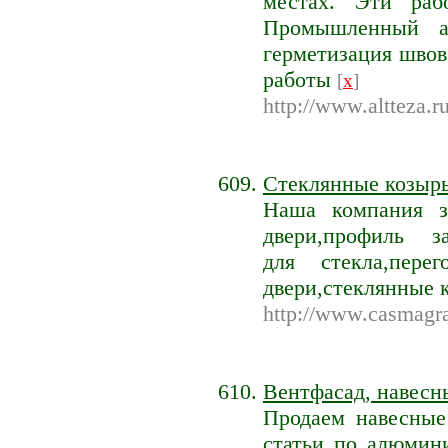
местах. Эти раб
Промышленный а
герметизация швов
работы
[
x
]
http://www.altteza.ru
Стеклянные козырь
Наша компания з
двери,профиль за
для стекла,пере
двери,стеклянные 
http://www.casmagra
Вентфасад, навесн
Продаем навесные
статьи по алюмин