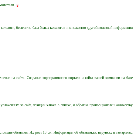
ьзователя.
[
x
]
е каталоги, бесплатно база белых каталогов и множество другой полезной информации
щение на сайте. Создание корпоративного портала и сайта вашей компании на базе
уплаченных за сайт, позиции ключа в списке, и обратно пропорционален количеству
астоящие обезьяны. Их рост 13 см. Информация об обезьянках, игрунках и тамаринах,