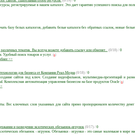
лог сайтов. Тщательный отбор ресурсов.
(0/19) /
0
урсы, регистрируемые в нашем каталоге. Это дает гарантию успешного поиска для пол
чать базу белых каталогов, добавить белые каталоги без обратных ссылок, новые белы
в различных тематик. Вы всегда можете добавить ссылку или обменят...
(0/18) /
0
а. Удобный поиск товаров и услуг.
[
x
]
бнее >>
технологии для бизнеса от Компании Реал-Медиа
(0/18) /
0
оздание сайтов под ключ. Создание видеофильмов, мультимедиа-презентаций и разме
al. Комплексная автоматизация управления бизнесом на базе продуктов Oracle
[
x
]
>>
йты. Вес ключевых слов указанных для сайта прямо пропорционален количеству денег 
держании и разведении экзотических обезьянок-игрунок
(0/17) /
0
кзотических обезьянок - игрунок. Обезьянки - игрунки - это самые маленькие в мире н