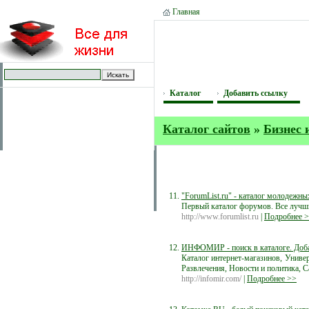
Главная
Каталог
Добавить ссылку
Каталог сайтов
»
Бизнес 
"ForumList.ru" - каталог молодежн
Первый каталог форумов. Все луч
http://www.forumlist.ru
|
Подробнее 
ИНФОМИР - поиск в каталоге. Добави
Каталог интернет-магазинов, Универ
Развлечения, Новости и политика, 
http://infomir.com/
|
Подробнее >>