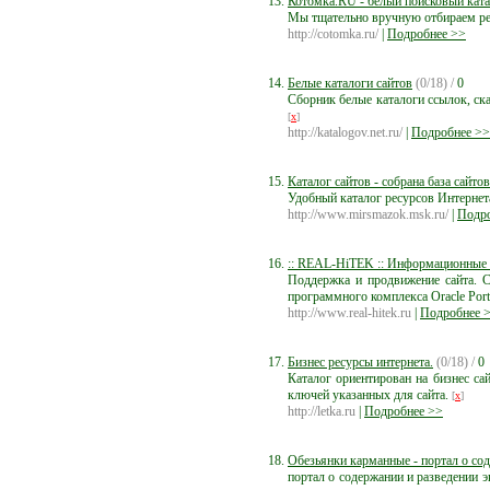
Котомка.RU - белый поисковый ката
Мы тщательно вручную отбираем рес
http://cotomka.ru/
|
Подробнее >>
Белые каталоги сайтов
(0/18) /
0
Сборник белые каталоги ссылок, ска
[
x
]
http://katalogov.net.ru/
|
Подробнее >>
Каталог сайтов - собрана база сайто
Удобный каталог ресурсов Интернет
http://www.mirsmazok.msk.ru/
|
Подро
:: REAL-HiTEK :: Информационные 
Поддержка и продвижение сайта. C
программного комплекса Oracle Port
http://www.real-hitek.ru
|
Подробнее 
Бизнес ресурсы интернета.
(0/18) /
0
Каталог ориентирован на бизнес са
ключей указанных для сайта.
[
x
]
http://letka.ru
|
Подробнее >>
Обезьянки карманные - портал о со
портал о содержании и разведении э