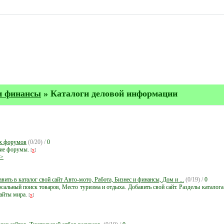
и финансы
» Каталоги деловой информации
ых форумов
(0/20) /
0
шие форумы.
[
x
]
>>
ть в каталог свой сайт Авто-мото, Работа, Бизнес и финансы, Дом и ...
(0/19) /
0
сальный поиск товаров, Место туризма и отдыха. Добавить свой сайт. Разделы каталога
Сайты мира.
[
x
]