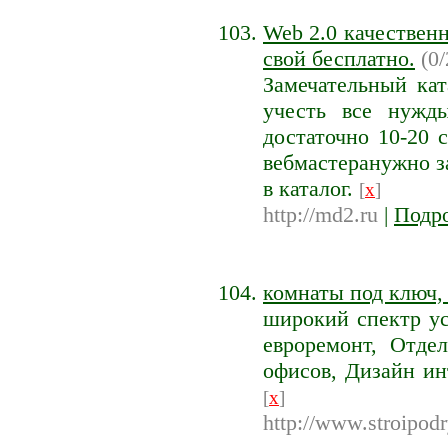
Web 2.0 качествен
свой бесплатно.
(0/
Замечательный ка
учесть все нужды
достаточно 10-20 
вебмастеранужно з
в каталог.
[
x
]
http://md2.ru
|
Подр
комнаты под ключ,
широкий спектр ус
евроремонт, Отде
офисов, Дизайн ин
[
x
]
http://www.stroipodr