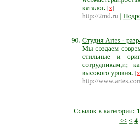
каталог.
[
x
]
http://2md.ru
|
Подр
Студия Artes - раз
Мы создаем соврем
стильные и ориг
сотрудникам,и; 
высокого уровня.
[
x
http://www.artes.co
Ссылок в категории:
1
<<
<
4