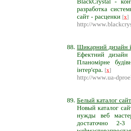
BlackCrystal - ко
разработка систем
сайт - расценки
[
x
]
http://www.blackcrys
Шикарний дизайн ін
Ефектний дизайн 
Планомірне будів
інтер'єра.
[
x
]
http://www.ua-dproe
Белый каталог сайт
Новый каталог сай
нужды веб масте
достаточно 2-3
webмастерапроста