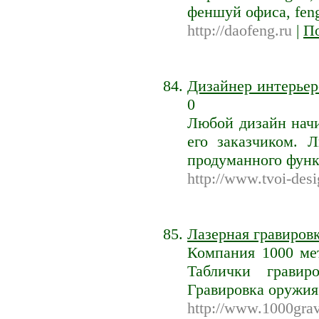
феншуй офиса, fen
http://daofeng.ru
|
По
Дизайнер интерьер
0
Любой дизайн нач
его заказчиком. 
продуманного функ
http://www.tvoi-desi
Лазерная гравиров
Компания 1000 мет
Таблички гравир
Гравировка оружи
http://www.1000grav