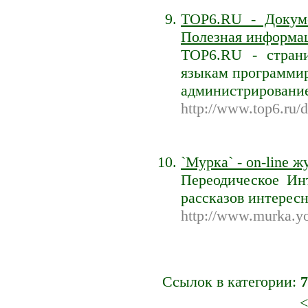
TOP6.RU - Докуме
Полезная информа
TOP6.RU - стран
языкам программир
администрирование
http://www.top6.ru/d
`Мурка` - on-line 
Переодическое Ин
рассказов интерес
http://www.murka.y
Ссылок в категории:
7