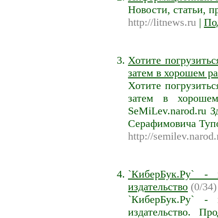
Новости, статьи, 
http://litnews.ru
|
По
Хотите погрузитьс
затем в хорошем ра
Хотите погрузитьс
затем в хороше
SeMiLev.narod.ru 
Серафимовича Туп
http://semilev.narod.
`КиберБук.Ру` -
издательство
(0/34)
`КиберБук.Ру` -
издательство. Пр