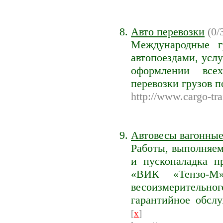
Авто перевозки
(0/3
Международные г
автопоездами, усл
оформлении все
перевозки грузов 
http://www.cargo-tra
Автовесы вагонные
Работы, выполняе
и пусконаладка п
«ВИК «Тензо-М
весоизмерительн
гарантийное обсл
[
x
]