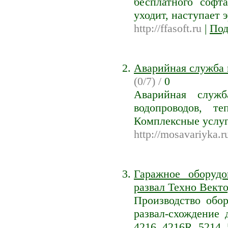
бесплатного софт
уходит, наступает 
http://ffasoft.ru
|
Под
Аварийная служба 
(0/7) /
0
Аварийная служ
водопроводов, т
Комплексные услуг
http://mosavariyka.r
Гаражное оборудо
развал Техно Вект
Производство обор
развал-схождение 
4216, 4216R, 5214,