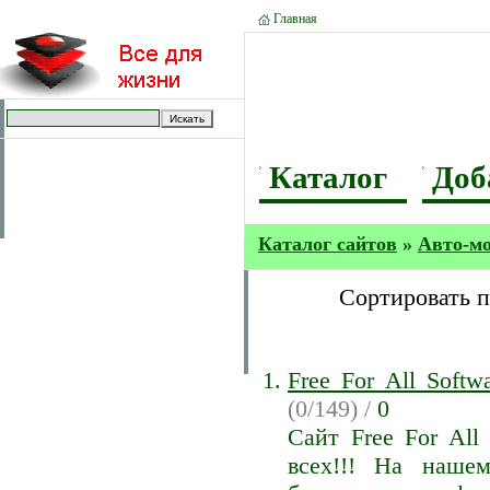
Главная
Каталог
Доб
Каталог сайтов
»
Авто-м
Сортировать 
Free For All Soft
(0/149) /
0
Сайт Free For All
всех!!! На наше