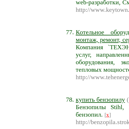
web-разработки, С
http://www.keytown
Котельное оборуд
монтаж, ремонт, се
Компания `ТЕХЭН
услуг, направлен
оборудования, э
тепловых мощносте
http://www.tehenergo
купить бензопилу
(
Бензопилы Stihl, 
бензопил.
[
x
]
http://benzopila.strok