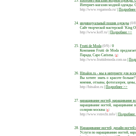
Интернет-магазин модной одежды. 
Интернет-магазин модной одежды. 
http://www.vegamoda.ru/
|
Подробнее
индивидуальный пошив одежды
(0/8
Сайт творческой мастерской `King O
http://www.koff.ru/
|
Подробнее >>
Frutti de Moda
(0/9) /
0
Компания Frutti de Moda предлага
Парада, Capo Carisma.
[
x
]
http://www.fruttidemoda.com.ua
|
Подр
Hitsalon.ru - мы в интернете для вс
Вы хотите знать о красоте больше?
мнения, отзывы, фотогалерея, цены,
http://hitsalon.ru
|
Подробнее >>
наращивание ногтей, наращивание во
наращивание ногтей, наращивание в
солярии москвы
[
x
]
http://www.vstrechi.info/
|
Подробнее
Наращивание ногтей, дизайн ногтей
Услуги по наращиванию ногтей, нар