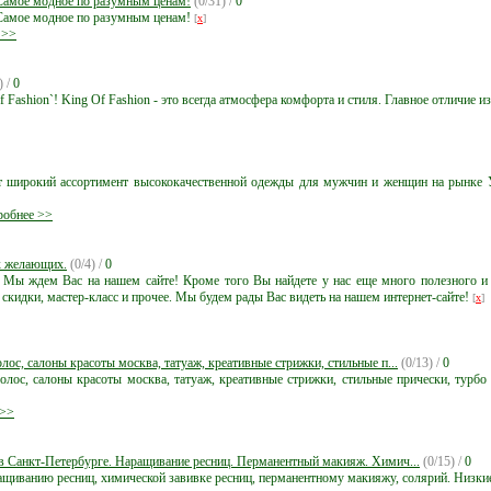
Самое модное по разумным ценам!
(0/31) /
0
Самое модное по разумным ценам!
[
x
]
 >>
) /
0
f Fashion`! King Of Fashion - это всегда атмосфера комфорта и стиля. Главное отличие
ет широкий ассортимент высококачественной одежды для мужчин и женщин на рынке У
обнее >>
ех желающих.
(0/4) /
0
 Мы ждем Вас на нашем сайте! Кроме того Вы найдете у нас еще много полезного и ин
 скидки, мастер-класс и прочее. Мы будем рады Вас видеть на нашем интернет-сайте!
[
x
]
лос, салоны красоты москва, татуаж, креативные стрижки, стильные п...
(0/13) /
0
олос, салоны красоты москва, татуаж, креативные стрижки, стильные прически, турбо 
 >>
 в Санкт-Петербурге. Наращивание ресниц. Перманентный макияж. Химич...
(0/15) /
0
ащиванию ресниц, химической завивке ресниц, перманентному макияжу, солярий. Низки