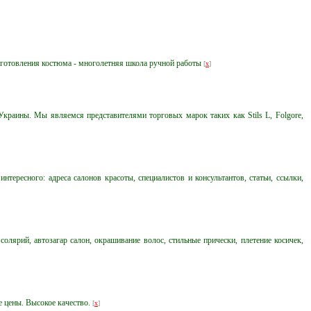
 изготовления костюма - многолетняя школа ручной работы
[
x
]
краины. Мы являемся представителями торговых марок таких как Stils L, Folgore,
тересного: адреса салонов красоты, специалистов и консультантов, статьи, ссылки,
солярий, автозагар салон, окрашивание волос, стильные прически, плетение косичек,
е цены. Высокое качество.
[
x
]