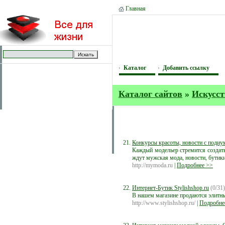
Главная
Каталог
Добавить ссылку
Каталог сайтов
»
Искусст
Конкурсы красоты, новости с подиу
Каждый модельер стремится создат
ждут мужская мода, новости, бутик
http://mymoda.ru
|
Подробнее >>
Интернет-Бутик Stylishshop.ru
(0/31)
В нашем магазине продаются элитные о
http://www.stylishshop.ru/
|
Подробне