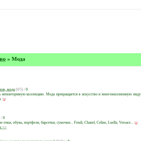
во
» Мода
мов, мода
(0/5) /
0
ь неповторимую коллекцию. Мода превращается в искусство и многомиллионную индуст
и.
[
x
]
 /
0
чки, обувь, портфели, барсетки, сумочки... Fendi, Chanel, Celine, Luella, Versace...
[
x
]
е >>