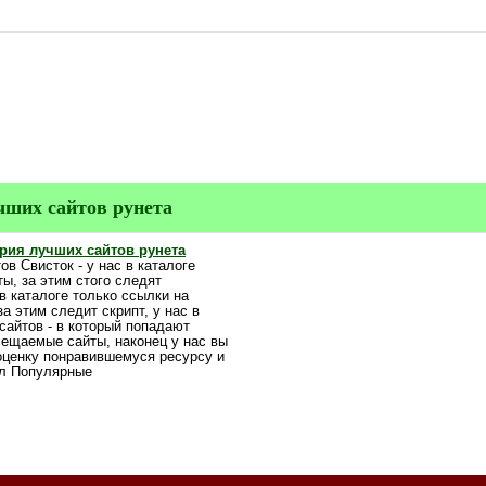
чших сайтов рунета
ория лучших сайтов рунета
ов Свисток - у нас в каталоге
ы, за этим стого следят
в каталоге только ссылки на
за этим следит скрипт, у нас в
сайтов - в который попадают
сещаемые сайты, наконец у нас вы
оценку понравившемуся ресурсу и
ел Популярные