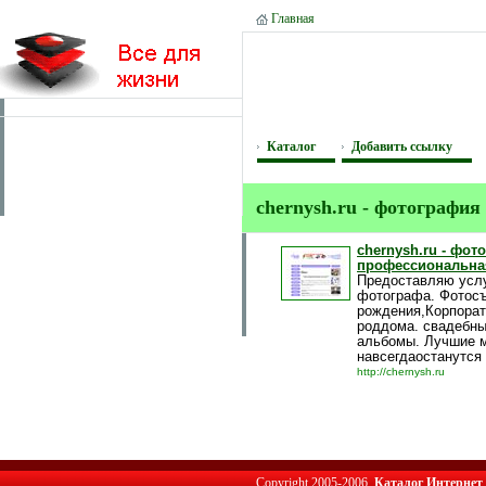
Главная
Каталог
Добавить ссылку
chernysh.ru - фотографи
chernysh.ru - фот
профессиональна
Предоставляю усл
фотографа. Фотосъ
рождения,Корпорат
роддома. свадебны
альбомы. Лучшие 
навсегдаостанутся
http://chernysh.ru
Copyright 2005-2006,
Каталог Интернет 