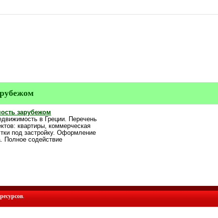
арубежом
мость зарубежом
недвижимость в Греции. Перечень
ктов: квартиры, коммерческая
тки под застройку. Оформление
а. Полное содействие
ресурсов
.