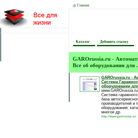
Главная
Каталог
Добавить ссылку
GAROrussia.ru - Автомат
Все об оборудовании для .
GAROrussia.ru - 
Система Гаражног
оборудовании для 
www.GAROrussia.ru
Система гаражного 
база автосервисног
производителей и 
оборудования; ката
многое др.
http://www.garorussia.ru/