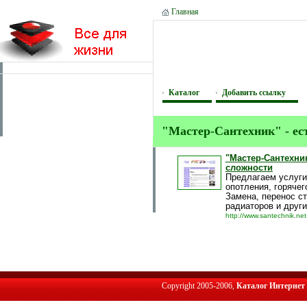
Главная
Каталог
Добавить ссылку
"Мастер-Сантехник" - eс
"Мастер-Сантехни
сложности
Предлагаем услуги
опотления, горячег
Замена, перенос ст
радиаторов и други
http://www.santechnik.net
Copyright 2005-2006,
Каталог Интернет 