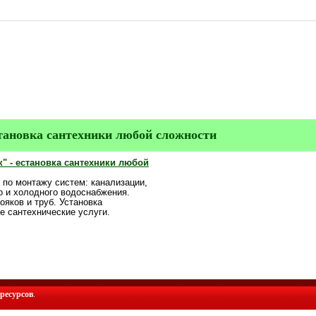
тановка сантехники любой сложности
к" - eстановка сантехники любой
 по монтажу систем: канализации,
о и холодного водоснабжения.
ояков и труб. Установка
е сантехнические услуги.
ресурсов
.