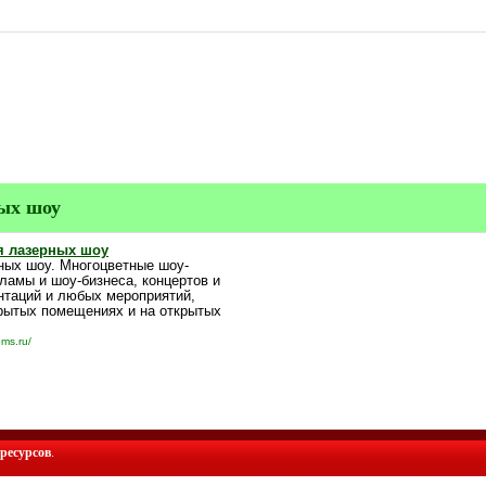
ных шоу
я лазерных шоу
ных шоу. Многоцветные шоу-
ламы и шоу-бизнеса, концертов и
нтаций и любых мероприятий,
рытых помещениях и на открытых
ems.ru/
ресурсов
.