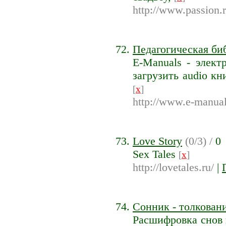
http://www.passion.
Педагогическая би
E-Manuals - элек
загрузить audio к
[
x
]
http://www.e-manual
Love Story
(0/3) /
0
Sex Tales
[
x
]
http://lovetales.ru/
|
Сонник - толкован
Расшифровка снов