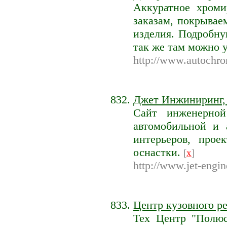
Аккуратное хроми
заказам, покрывае
изделия. Подробн
так же там можно 
http://www.autochro
Джет Инжиниринг, 
Сайт инженерно
автомобильной и 
интерьеров, прое
оснастки.
[
x
]
http://www.jet-engi
Центр кузовного р
Тех Центр "Полюс