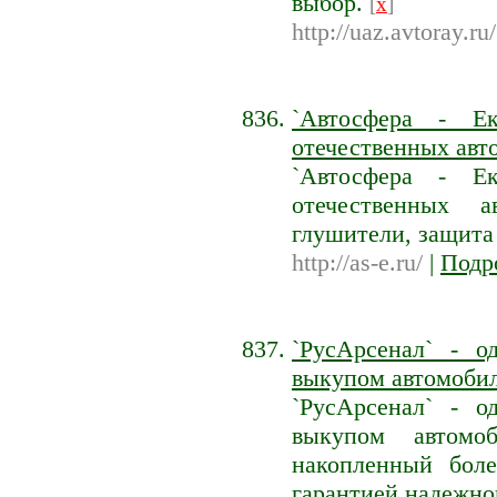
выбор.
[
x
]
http://uaz.avtoray.ru/
`Автосфера - Ек
отечественных авт
`Автосфера - Ек
отечественных а
глушители, защита
http://as-e.ru/
|
Подр
`РусАрсенал` - 
выкупом автомобил
`РусАрсенал` - 
выкупом автомо
накопленный боле
гарантией надежно