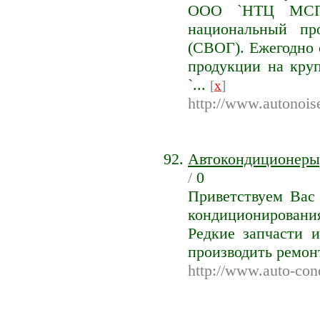
ООО `НТЦ МСП` 
национальный пр
(СВОГ). Ежегодно 
продукции на кру
`...
[
x
]
http://www.autonoise
Автокондиционеры,
/
0
Приветствуем Вас 
кондиционирования
Редкие запчасти 
производить ремон
http://www.auto-cond