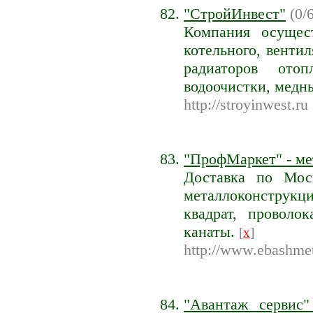
"СтройИнвест"
(0/6
Компания осущес
котельного, венти
радиаторов отоп
водоочистки, медн
http://stroyinwest.ru
"ПрофМаркет" - ме
Доставка по Моск
металлоконструкци
квадрат, проволок
канаты.
[
x
]
http://www.ebashmet
"Авантаж сервис"